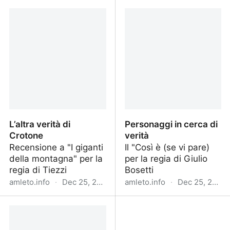
Camilleri racconta
Recitare l’identità
Pirandello
L’altra verità di
Personaggi in cerca di
Crotone
verità
Recensione a "I giganti
Il "Così è (se vi pare)
della montagna" per la
per la regia di Giulio
regia di Tiezzi
Bosetti
amleto.info
·
Dec 25, 2022
amleto.info
·
Dec 25, 2022
L’altra verità di Crotone
Personaggi in cerca di
verità